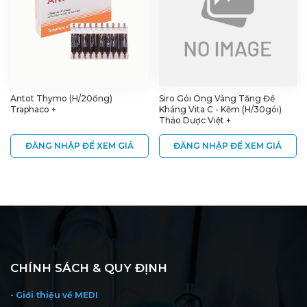
Antot Thymo (H/20ống)
Siro Gói Ong Vàng Tăng Đề
Traphaco +
Kháng Vita C - Kẽm (H/30gói)
Thảo Dược Việt +
ĐĂNG NHẬP ĐỂ XEM GIÁ
ĐĂNG NHẬP ĐỂ XEM GIÁ
CHÍNH SÁCH & QUY ĐỊNH
- Giới thiệu về MEDI