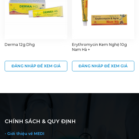
Derma 12g Dhg
Erythromycin Kem Nghệ 10g
Nam Hà +
ĐĂNG NHẬP ĐỂ XEM GIÁ
ĐĂNG NHẬP ĐỂ XEM GIÁ
CHÍNH SÁCH & QUY ĐỊNH
- Giới thiệu về MEDI