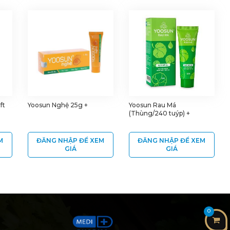
ft
Yoosun Nghệ 25g +
Yoosun Rau Má
(Thùng/240 tuýp) +
M
ĐĂNG NHẬP ĐỂ XEM
ĐĂNG NHẬP ĐỂ XEM
GIÁ
GIÁ
0