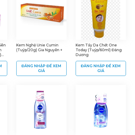
Sên
Kem Nghệ Unie Cumin
Kem Tẩy Da Chết One
n
(Tuýp/20g) Gia Nguyễn +
Today (Tuýp/60ml) Đăng
)
Dương
M
ĐĂNG NHẬP ĐỂ XEM
ĐĂNG NHẬP ĐỂ XEM
GIÁ
GIÁ