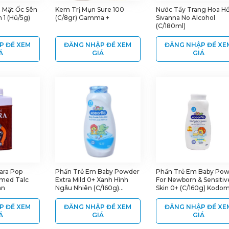
 Mặt Ốc Sên
Kem Trị Mụn Sure 100
Nước Tẩy Trang Hoa H
 1 (Hũ/5g)
(C/8gr) Gamma +
Sivanna No Alcohol
(C/180ml)
P ĐỂ XEM
ĐĂNG NHẬP ĐỂ XEM
ĐĂNG NHẬP ĐỂ XE
Á
GIÁ
GIÁ
ara Pop
Phấn Trẻ Em Baby Powder
Phấn Trẻ Em Baby Po
umed Talc
Extra Mild 0+ Xanh Hình
For Newborn & Sensitiv
an
Ngẫu Nhiên (C/160g)
Skin 0+ (C/160g) Kodo
Kodomo +
P ĐỂ XEM
ĐĂNG NHẬP ĐỂ XEM
ĐĂNG NHẬP ĐỂ XE
Á
GIÁ
GIÁ