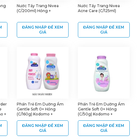
ồng
Nước Tẩy Trang Nivea
Nước Tẩy Trang Nivea
(C/200ml) Hồng +
Acne Care (C/125ml)
M
ĐĂNG NHẬP ĐỂ XEM
ĐĂNG NHẬP ĐỂ XEM
GIÁ
GIÁ
wder
Phấn Trẻ Em Dưỡng Ẩm
Phấn Trẻ Em Dưỡng Ẩm
e
Gentle Soft 0+ Hồng
Gentle Soft 0+ Hồng
mo +
(C/160g) Kodomo +
(C/50g) Kodomo +
M
ĐĂNG NHẬP ĐỂ XEM
ĐĂNG NHẬP ĐỂ XEM
GIÁ
GIÁ