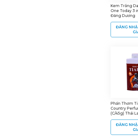
Kem Trắng Da
One Today 3 in
Đăng Dương
ĐĂNG NHẬ
GI
Phấn Thơm Ti
Country Perf
(C/45g) Thái L
ĐĂNG NHẬ
GI