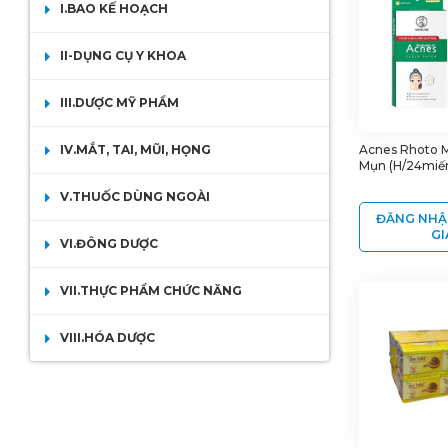
I.BAO KẾ HOẠCH
II-DỤNG CỤ Y KHOA
III.DƯỢC MỸ PHẨM
IV.MẮT, TAI, MŨI, HỌNG
Acnes Rhoto 
Mụn (H/24miế
V.THUỐC DÙNG NGOÀI
ĐĂNG NHẬ
GI
VI.ĐÔNG DƯỢC
VII.THỰC PHẨM CHỨC NĂNG
VIII.HÓA DƯỢC