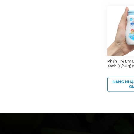
Phấn Trẻ Em E
Xanh (C/50g)
ĐĂNG NHẬ
GI