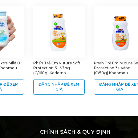
xtra Mild 0+
Phấn Trẻ Em Nuture Soft
Phấn Trẻ Em Nuture So
 Kodomo +
Protection 3+ Vàng
Protection 3+ Vàng
(C/160g) Kodomo +
(C/50g) Kodomo +
P ĐỂ XEM
ĐĂNG NHẬP ĐỂ XEM
ĐĂNG NHẬP ĐỂ XE
Á
GIÁ
GIÁ
CHÍNH SÁCH & QUY ĐỊNH