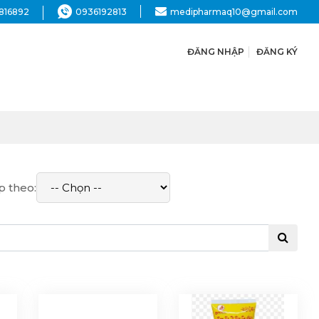
816892
0936192813
medipharmaq10@gmail.com
ĐĂNG NHẬP
ĐĂNG KÝ
p theo: