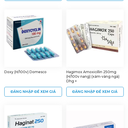
Doxy (H/100v) Domesco
Hagimox Amoxicillin 250mg
(H/100v nang) (xám-vàng ngà)
Dhg +
ĐĂNG NHẬP ĐỂ XEM GIÁ
ĐĂNG NHẬP ĐỂ XEM GIÁ