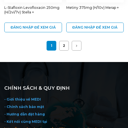
L-Stafloxin Levofloxacin 250mg
Metiny 375mg (H/10v) Merap +
(H/2vỉ/7v) Stella +
ĐĂNG NHẬP ĐỂ XEM GIÁ
ĐĂNG NHẬP ĐỂ XEM GIÁ
1
2
CHÍNH SÁCH & QUY ĐỊNH
- Giới thiệu về MEDI
- Chính sách bảo mật
- Hướng dẫn đặt hàng
- Kết nối cùng MEDI tại