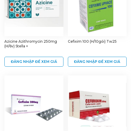
Azicine Azithromycin 250mg
Cefixim 100 (H/10gói) Tw25
(H/6v) Stella +
ĐĂNG NHẬP ĐỂ XEM GIÁ
ĐĂNG NHẬP ĐỂ XEM GIÁ