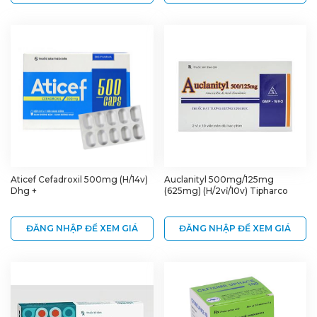
Aticef Cefadroxil 500mg (H/14v)
Auclanityl 500mg/125mg
Dhg +
(625mg) (H/2vỉ/10v) Tipharco
ĐĂNG NHẬP ĐỂ XEM GIÁ
ĐĂNG NHẬP ĐỂ XEM GIÁ