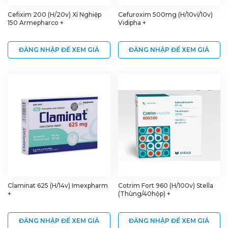
Cefixim 200 (H/20v) Xí Nghiệp
Cefuroxim 500mg (H/10vỉ/10v)
150 Armepharco +
Vidipha +
ĐĂNG NHẬP ĐỂ XEM GIÁ
ĐĂNG NHẬP ĐỂ XEM GIÁ
Claminat 625 (H/14v) Imexpharm
Cotrim Fort 960 (H/100v) Stella
+
(Thùng/40hộp) +
ĐĂNG NHẬP ĐỂ XEM GIÁ
ĐĂNG NHẬP ĐỂ XEM GIÁ