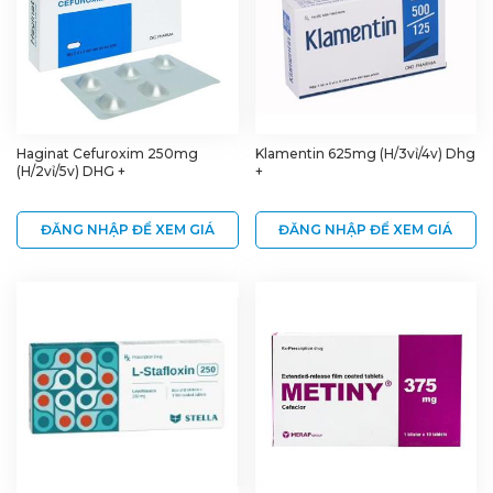
Haginat Cefuroxim 250mg
Klamentin 625mg (H/3vỉ/4v) Dhg
(H/2vỉ/5v) DHG +
+
ĐĂNG NHẬP ĐỂ XEM GIÁ
ĐĂNG NHẬP ĐỂ XEM GIÁ