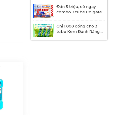
Alpha trị giá 100.000
Đơn 5 triệu, có ngay
đồng
combo 3 tube Colgate
Maxfresh Hương Bạc
Hà 180G giá 1.000 đồng!
Chỉ 1.000 đồng cho 3
tube Kem Đánh Răng
Closeup Menthol Fresh
30g giá 39K khi đặt
đơn từ 4 triệu