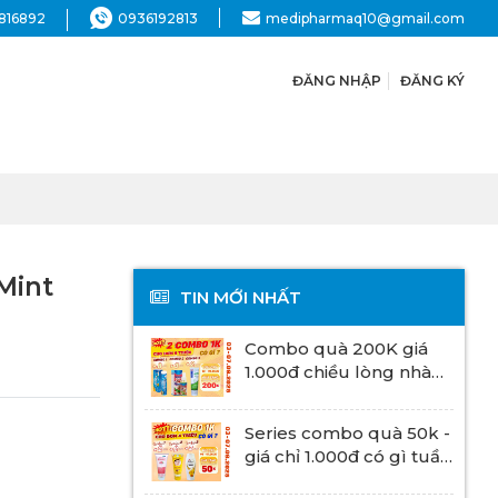
816892
0936192813
medipharmaq10@gmail.com
ĐĂNG NHẬP
ĐĂNG KÝ
Mint
TIN MỚI NHẤT
Combo quà 200K giá
1.000đ chiều lòng nhà
thuốc!
Series combo quà 50k -
giá chỉ 1.000đ có gì tuần
này?