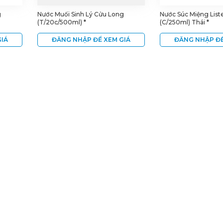
g
Nước Muối Sinh Lý Cửu Long
Nước Súc Miệng Liste
(T/20c/500ml) *
(C/250ml) Thái *
IÁ
ĐĂNG NHẬP ĐỂ XEM GIÁ
ĐĂNG NHẬP ĐỂ