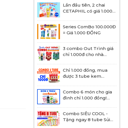
Lần đầu tiên, 2 chai
CETAPHIL có giá 1.000
đồng!
Series ComBo 100.000Đ
= Giá 1.000 ĐỒNG
3 combo Out Trình giá
chỉ 1.000đ cho nhà
thuốc, quầy thuốc đến
17.08.2025
Chỉ 1.000 đồng, mua
được 3 tube kem
Colgate Optic Mineral
100g
Combo 6 món cho gia
đình chỉ 1.000 đồng!
Chưa từng có.
Combo SIÊU COOL -
Tặng ngay 8 tube Sủi
Multivitamin Quốc Tế