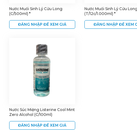
Nước Muối Sinh Lý Cửu Long
Nước Muối Sinh Lý Cửu Lon
(C/500ml) *
(T/12c/1.000ml) *
ĐĂNG NHẬP ĐỂ XEM GIÁ
ĐĂNG NHẬP ĐỂ XEM G
Nước Súc Miệng Listerine Cool Mint
Zero Alcohol (C/100ml)
ĐĂNG NHẬP ĐỂ XEM GIÁ