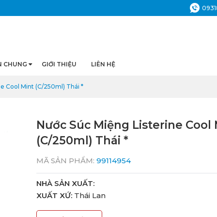
0931
N CHUNG
GIỚI THIỆU
LIÊN HỆ
e Cool Mint (C/250ml) Thái *
Nước Súc Miệng Listerine Cool 
(C/250ml) Thái *
MÃ SẢN PHẨM:
99114954
NHÀ SẢN XUẤT:
XUẤT XỨ:
Thái Lan